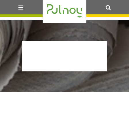
OK
2024-11-
18_LDD-CM