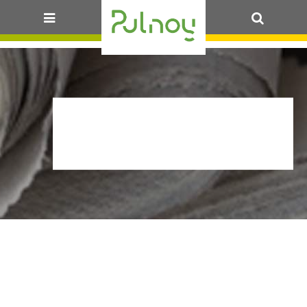
OK
2026_03_20_LDD-
CM