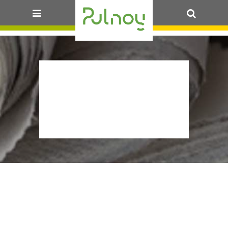
OK
LISTE-DES-
DELIB_30-09-
2024