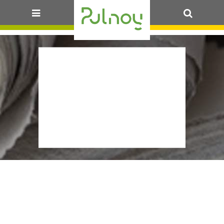
OK
02_2026-
SALLES ET
LOGISTIQUE-
PREF