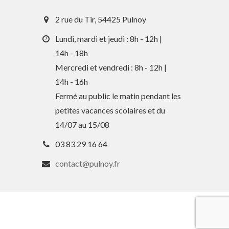
2 rue du Tir, 54425 Pulnoy
Lundi, mardi et jeudi : 8h - 12h |
14h - 18h
Mercredi et vendredi : 8h - 12h |
14h - 16h
En 1 clic
Fermé au public le matin pendant les
petites vacances scolaires et du
Guide des activités et services
14/07 au 15/08
Comptes rendus des Conseils
03 83 29 16 64
Tri / Déchets
contact@pulnoy.fr
Paiement en ligne
Horaires de bus
Services périscolaires