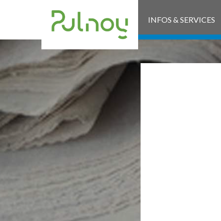
INFOS & SERVICES
2-
DE
CA
F