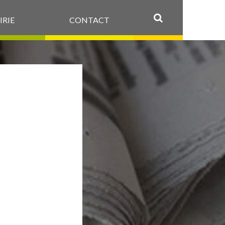
IRIE
CONTACT
OK
NDE
 LA
LET
ET