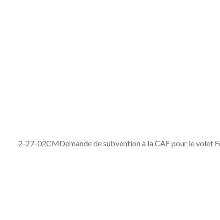
TERRITOIRES
n à la CAF pour le volet Fonds Publics et Territoires
2-27-02CMDemande de subvention à la CAF pour le volet Fon