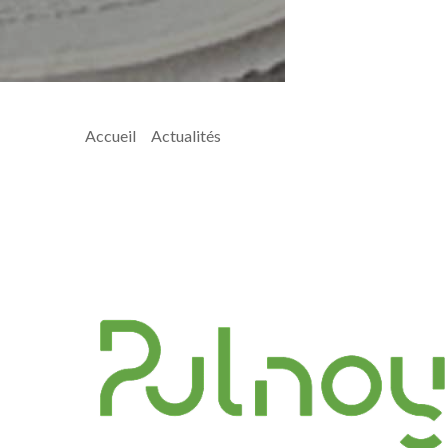
Accueil
>
Actualités
> 2-27-02CMDemande de subventio