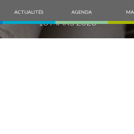
ACTUALITÉS
AGENDA
MA
13 MARS 2023
27-02CMDEMA
 SUBVENTION À
F POUR LE VO
ONDS PUBLICS 