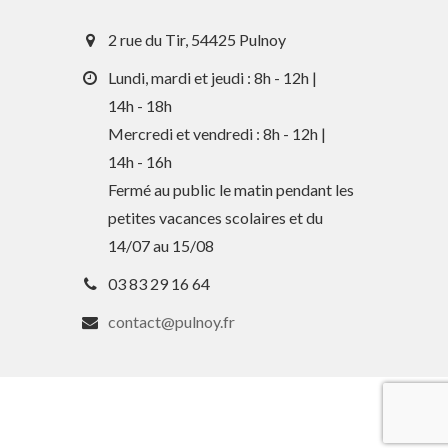
2 rue du Tir, 54425 Pulnoy
Lundi, mardi et jeudi : 8h - 12h |
14h - 18h
Mercredi et vendredi : 8h - 12h |
En 1 clic
14h - 16h
Fermé au public le matin pendant les
petites vacances scolaires et du
Guide des activités et services
14/07 au 15/08
Comptes rendus des Conseils
03 83 29 16 64
Tri / Déchets
contact@pulnoy.fr
Paiement en ligne
Horaires de bus
Services périscolaires