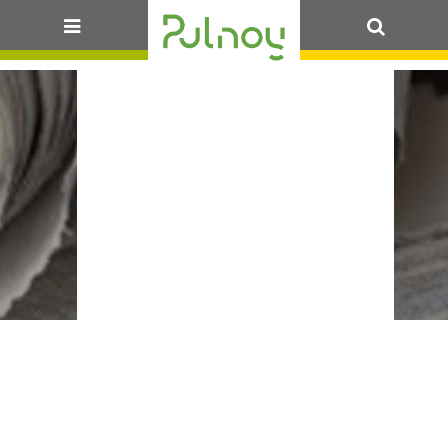
99_DE-13-
OK
MODIFICATION
DES
INDEMNITÉS
DE FONCTION
DES ÉLUS