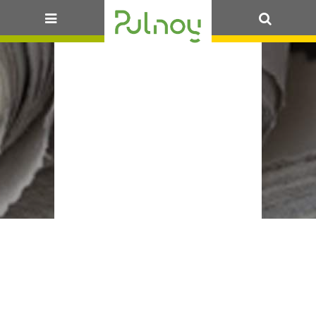
29 SEPTEMBRE 2022
99_DE-144-
OK
MARCHÉ
MUNICIPAL –
RÉVISION DES
DROITS DE
PLACE
Accueil
>
Actualités
> 99_DE-144- Marché
municipal – révision des droits de place