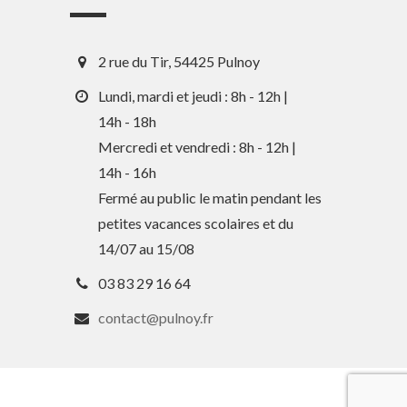
2 rue du Tir, 54425 Pulnoy
Lundi, mardi et jeudi : 8h - 12h |
14h - 18h
Mercredi et vendredi : 8h - 12h |
En 1 clic
14h - 16h
Fermé au public le matin pendant les
petites vacances scolaires et du
Guide des activités et services
14/07 au 15/08
Comptes rendus des Conseils
03 83 29 16 64
Tri / Déchets
contact@pulnoy.fr
Paiement en ligne
Horaires de bus
Services périscolaires