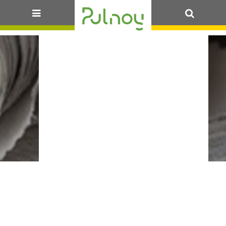
99_DE-37-
EVOLUTION DE
OK
LA
CONVENTION
D’INSTRUCTION
DES
AUTORISATIONS
D’URBANISME