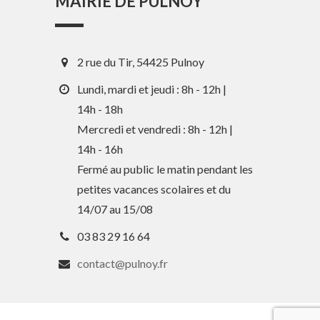
MAIRIE DE PULNOY
2 rue du Tir, 54425 Pulnoy
Lundi, mardi et jeudi : 8h - 12h |
14h - 18h
Mercredi et vendredi : 8h - 12h |
En 1 clic
14h - 16h
Fermé au public le matin pendant les
petites vacances scolaires et du
Guide des activités et services
14/07 au 15/08
Comptes rendus des Conseils
03 83 29 16 64
Tri / Déchets
contact@pulnoy.fr
Paiement en ligne
Horaires de bus