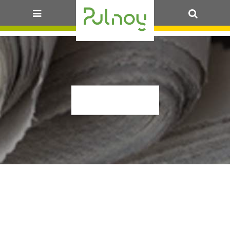
OK
ALLS13