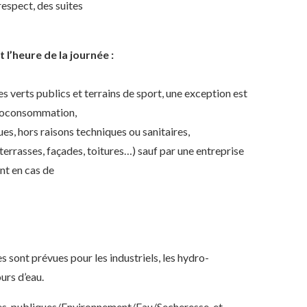
-respect, des suites
 l’heure de la journée :
es verts publics et terrains de sport, une exception est
autoconsommation,
ues, hors raisons techniques ou sanitaires,
 terrasses, façades, toitures…) sauf par une entreprise
nt en cas de
s sont prévues pour les industriels, les hydro-
ours d’eau.
ques-publiques/Environnement/Eau/Secheresse-et-