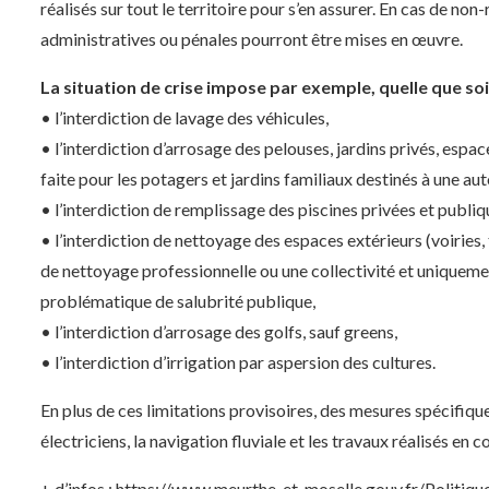
réalisés sur tout le territoire pour s’en assurer. En cas de non
administratives ou pénales pourront être mises en œuvre.
La situation de crise impose par exemple, quelle que soit
• l’interdiction de lavage des véhicules,
• l’interdiction d’arrosage des pelouses, jardins privés, espac
faite pour les potagers et jardins familiaux destinés à une 
• l’interdiction de remplissage des piscines privées et publiq
• l’interdiction de nettoyage des espaces extérieurs (voiries,
de nettoyage professionnelle ou une collectivité et uniqueme
problématique de salubrité publique,
• l’interdiction d’arrosage des golfs, sauf greens,
• l’interdiction d’irrigation par aspersion des cultures.
En plus de ces limitations provisoires, des mesures spécifique
électriciens, la navigation fluviale et les travaux réalisés en c
+ d’infos : https://www.meurthe-et-moselle.gouv.fr/Politi