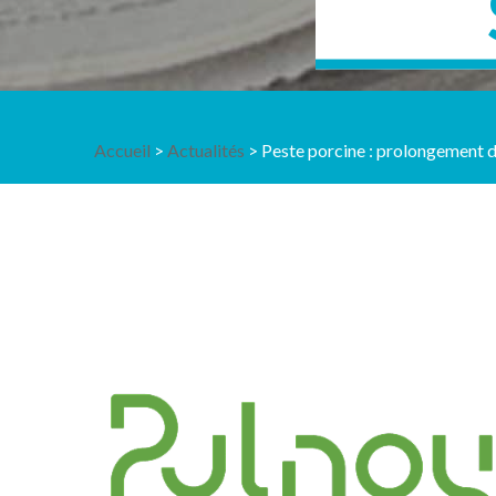
Accueil
>
Actualités
> Peste porcine : prolongement d