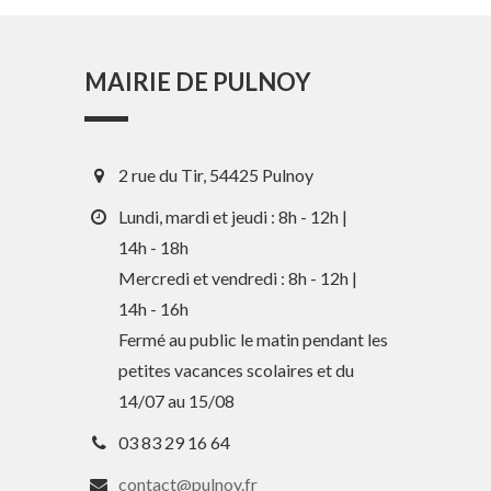
MAIRIE DE PULNOY
2 rue du Tir, 54425 Pulnoy
Lundi, mardi et jeudi : 8h - 12h |
14h - 18h
Mercredi et vendredi : 8h - 12h |
14h - 16h
En 1 clic
Fermé au public le matin pendant les
petites vacances scolaires et du
Guide des activités et services
14/07 au 15/08
Comptes rendus des Conseils
03 83 29 16 64
Tri / Déchets
contact@pulnoy.fr