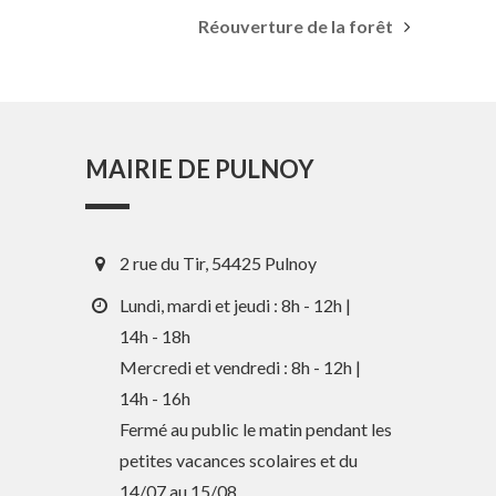
Réouverture de la forêt
MAIRIE DE PULNOY
2 rue du Tir, 54425 Pulnoy
Lundi, mardi et jeudi : 8h - 12h |
14h - 18h
Mercredi et vendredi : 8h - 12h |
14h - 16h
En 1 clic
Fermé au public le matin pendant les
petites vacances scolaires et du
Guide des activités et services
14/07 au 15/08