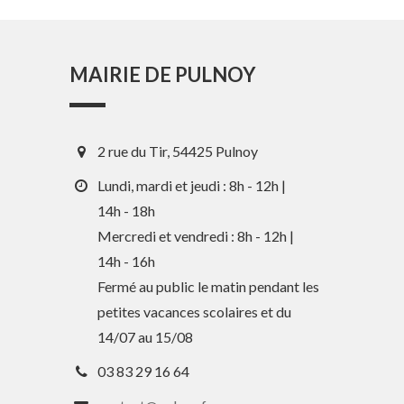
MAIRIE DE PULNOY
2 rue du Tir, 54425 Pulnoy
Lundi, mardi et jeudi : 8h - 12h |
14h - 18h
Mercredi et vendredi : 8h - 12h |
14h - 16h
En 1 clic
Fermé au public le matin pendant les
petites vacances scolaires et du
Guide des activités et services
14/07 au 15/08
Comptes rendus des Conseils
03 83 29 16 64
Tri / Déchets