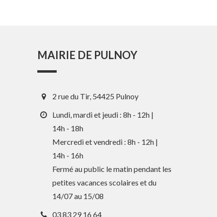
MAIRIE DE PULNOY
2 rue du Tir, 54425 Pulnoy
Lundi, mardi et jeudi : 8h - 12h |
14h - 18h
Mercredi et vendredi : 8h - 12h |
14h - 16h
En 1 clic
Fermé au public le matin pendant les
petites vacances scolaires et du
14/07 au 15/08
Guide des activités et services
03 83 29 16 64
Comptes rendus des Conseils