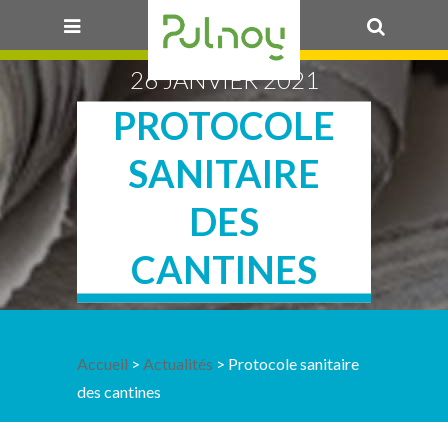
26 JANVIER 2021
OK
PROTOCOLE
SANITAIRE
DES
CANTINES
Accueil
>
Actualités
> Protocole sanitaire
des cantines