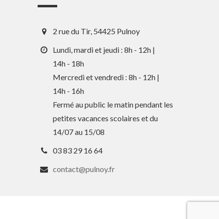
2 rue du Tir, 54425 Pulnoy
Lundi, mardi et jeudi : 8h - 12h |
14h - 18h
Mercredi et vendredi : 8h - 12h |
14h - 16h
En 1 clic
Fermé au public le matin pendant les
petites vacances scolaires et du
Guide des activités et services
14/07 au 15/08
Comptes rendus des Conseils
03 83 29 16 64
Tri / Déchets
contact@pulnoy.fr
Paiement en ligne
Horaires de bus
Services périscolaires