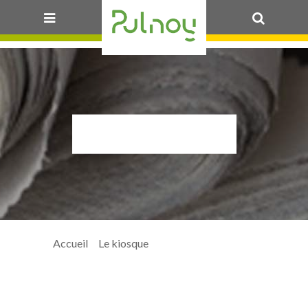
OK
NOUE_RVB
Accueil
>
Le kiosque
> noue_RVB