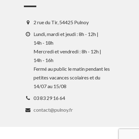
2 rue du Tir, 54425 Pulnoy
Lundi, mardi et jeudi : 8h - 12h |
14h - 18h
Mercredi et vendredi : 8h - 12h |
En 1 clic
14h - 16h
Fermé au public le matin pendant les
petites vacances scolaires et du
Guide des activités et services
14/07 au 15/08
Comptes rendus des Conseils
03 83 29 16 64
Tri / Déchets
contact@pulnoy.fr
Paiement en ligne
Horaires de bus