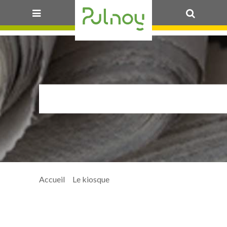
OK
CMP_02_COLLÈG
Accueil
>
Le kiosque
>
CMP_02_Collège_www