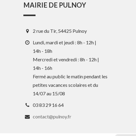
MAIRIE DE PULNOY
2 rue du Tir, 54425 Pulnoy
Lundi, mardi et jeudi : 8h - 12h |
14h - 18h
Mercredi et vendredi : 8h - 12h |
En 1 clic
14h - 16h
Fermé au public le matin pendant les
petites vacances scolaires et du
Guide des activités et services
14/07 au 15/08
Comptes rendus des Conseils
03 83 29 16 64
Tri / Déchets
contact@pulnoy.fr
Paiement en ligne
Horaires de bus