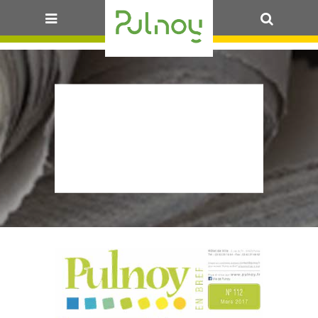
OK
PULNOY EN
BREF – MARS
2017