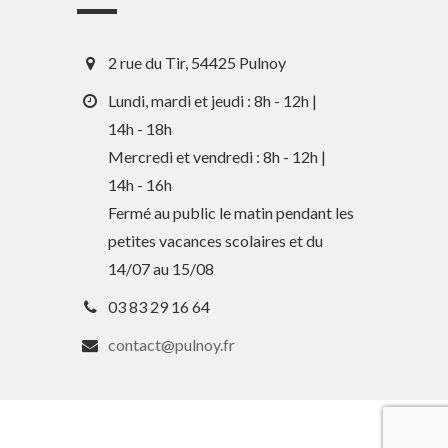
2 rue du Tir, 54425 Pulnoy
Lundi, mardi et jeudi : 8h - 12h |
14h - 18h
Mercredi et vendredi : 8h - 12h |
En 1 clic
14h - 16h
Fermé au public le matin pendant les
petites vacances scolaires et du
Guide des activités et services
14/07 au 15/08
Comptes rendus des Conseils
03 83 29 16 64
Tri / Déchets
contact@pulnoy.fr
Paiement en ligne
Horaires de bus
Services périscolaires