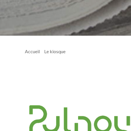
Accueil
>
Le kiosque
> 2015_11_PenB104_web_Flyer_v