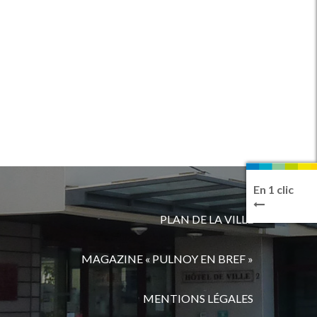
En 1 clic
PLAN DE LA VILLE
MAGAZINE « PULNOY EN BREF »
MENTIONS LÉGALES