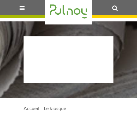
OK
2025-
06_PETIT-
PEB_12_@
Accueil
>
Le kiosque
> 2025-06_Petit-
Peb_12_@