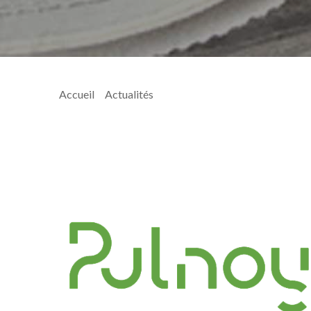
Accueil
>
Actualités
> PenB149_complet_@