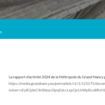
in
La rapport d’activité 2024 de la Métropole du Grand Nancy peu
https://media.grandnancy.eu/permalink/v1/1/115275/d
token=sEyBQdoClk0lduaJ2ipqEdccLxpQnUsWpBcx8Rv