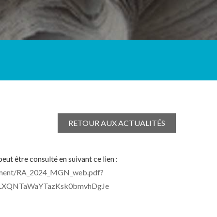
RETOUR AUX ACTUALITÉS
t être consulté en suivant ce lien :
ocument/RA_2024_MGN_web.pdf?
HLXQNTaWaYTazKsk0bmvhDgJe