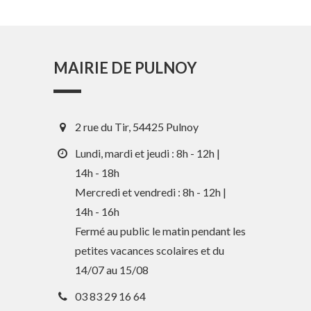
MAIRIE DE PULNOY
2 rue du Tir, 54425 Pulnoy
Lundi, mardi et jeudi : 8h - 12h |
14h - 18h
Mercredi et vendredi : 8h - 12h |
14h - 16h
Fermé au public le matin pendant les
En 1 clic
petites vacances scolaires et du
14/07 au 15/08
Guide des activités et services
03 83 29 16 64