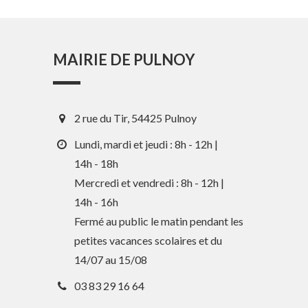
MAIRIE DE PULNOY
2 rue du Tir, 54425 Pulnoy
Lundi, mardi et jeudi : 8h - 12h |
14h - 18h
Mercredi et vendredi : 8h - 12h |
14h - 16h
En 1 clic
Fermé au public le matin pendant les
petites vacances scolaires et du
Guide des activités et services
14/07 au 15/08
Comptes rendus des Conseils
03 83 29 16 64
Tri / Déchets