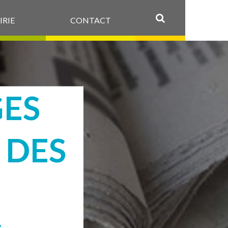
IRIE
CONTACT
OK
GES
 DES