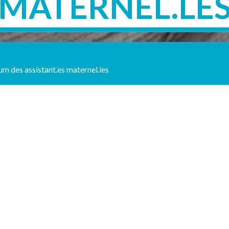
MATERNEL.LE
um des assistant.es maternel.les