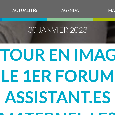
ACTUALITÉS
AGENDA
MA
30 JANVIER 2023
TOUR EN IMA
 LE 1ER FORUM
ASSISTANT.ES