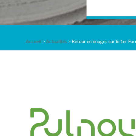
Accueil
>
Actualités
> Retour en images sur le 1er For