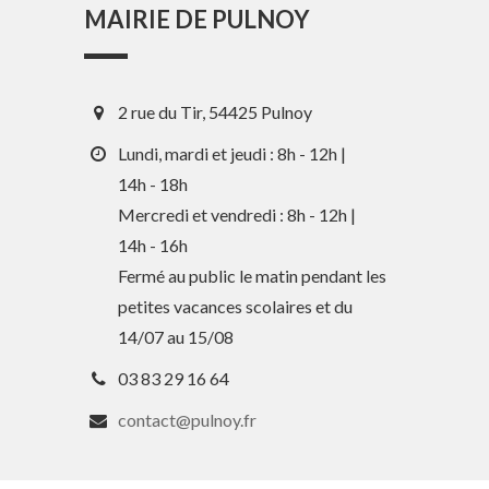
MAIRIE DE PULNOY
2 rue du Tir, 54425 Pulnoy
Lundi, mardi et jeudi : 8h - 12h |
14h - 18h
Mercredi et vendredi : 8h - 12h |
14h - 16h
En 1 clic
Fermé au public le matin pendant les
petites vacances scolaires et du
Guide des activités et services
14/07 au 15/08
Comptes rendus des Conseils
03 83 29 16 64
Tri / Déchets
contact@pulnoy.fr
Paiement en ligne