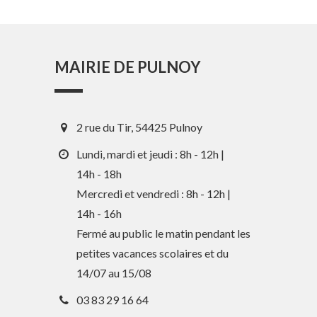
MAIRIE DE PULNOY
2 rue du Tir, 54425 Pulnoy
Lundi, mardi et jeudi : 8h - 12h |
14h - 18h
Mercredi et vendredi : 8h - 12h |
14h - 16h
En 1 clic
Fermé au public le matin pendant les
petites vacances scolaires et du
Guide des activités et services
14/07 au 15/08
Comptes rendus des Conseils
03 83 29 16 64
Tri / Déchets