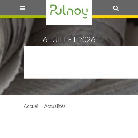
OK
6 JUILLET 2026
PULNOY_GUINGUET
07-04_02
Accueil
>
Actualités
>
Pulnoy_Guinguette2026-07-04_02