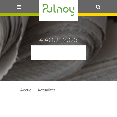
OK
4 AOÛT 2023
ICONO_@
Accueil
>
Actualités
> icono_@