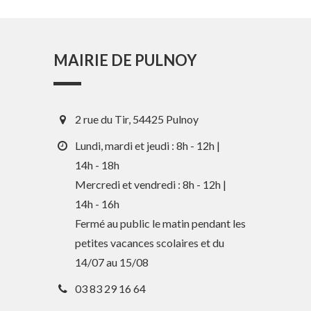
MAIRIE DE PULNOY
2 rue du Tir, 54425 Pulnoy
Lundi, mardi et jeudi : 8h - 12h |
14h - 18h
Mercredi et vendredi : 8h - 12h |
14h - 16h
En 1 clic
Fermé au public le matin pendant les
petites vacances scolaires et du
Guide des activités et services
14/07 au 15/08
Comptes rendus des Conseils
03 83 29 16 64
Tri / Déchets