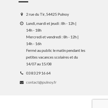
2 rue du Tir, 54425 Pulnoy
Lundi, mardi et jeudi : 8h - 12h |
14h - 18h
Mercredi et vendredi : 8h - 12h |
14h - 16h
En 1 clic
Fermé au public le matin pendant les
petites vacances scolaires et du
Guide des activités et services
14/07 au 15/08
Comptes rendus des Conseils
03 83 29 16 64
Tri / Déchets
contact@pulnoy.fr
Paiement en ligne
Horaires de bus
Services périscolaires