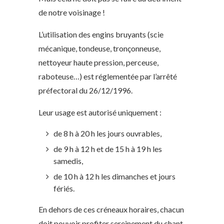
de notre voisinage !
L’utilisation des engins bruyants (scie
mécanique, tondeuse, tronçonneuse,
nettoyeur haute pression, perceuse,
raboteuse…) est réglementée par l’arrêté
préfectoral du 26/12/1996.
Leur usage est autorisé uniquement :
de 8 h à 20 h les jours ouvrables,
de 9 h à 12 h et de 15 h à 19 h les
samedis,
de 10 h à 12 h les dimanches et jours
fériés.
En dehors de ces créneaux horaires, chacun
doit pouvoir profiter sereinement du chant