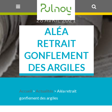
28 AVRIL 2021
OK
ALÉA
RETRAIT
GONFLEMENT
DES ARGILES
Accueil
>
Actualités
> Aléa retrait
gonflement des argiles