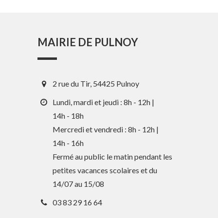
MAIRIE DE PULNOY
2 rue du Tir, 54425 Pulnoy
Lundi, mardi et jeudi : 8h - 12h |
14h - 18h
Mercredi et vendredi : 8h - 12h |
14h - 16h
En 1 clic
Fermé au public le matin pendant les
petites vacances scolaires et du
Guide des activités et services
14/07 au 15/08
Comptes rendus des Conseils
03 83 29 16 64