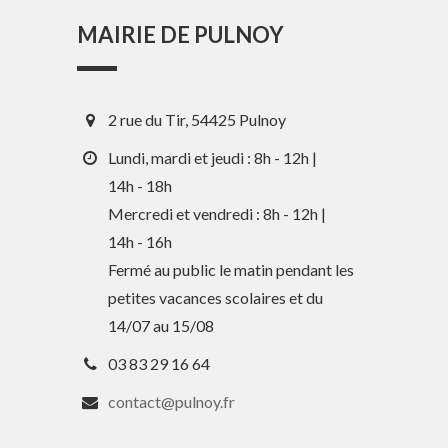
MAIRIE DE PULNOY
2 rue du Tir, 54425 Pulnoy
Lundi, mardi et jeudi : 8h - 12h |
14h - 18h
Mercredi et vendredi : 8h - 12h |
14h - 16h
En 1 clic
Fermé au public le matin pendant les
petites vacances scolaires et du
Guide des activités et services
14/07 au 15/08
Comptes rendus des Conseils
03 83 29 16 64
Tri / Déchets
contact@pulnoy.fr
Paiement en ligne