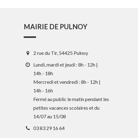
MAIRIE DE PULNOY
2 rue du Tir, 54425 Pulnoy
Lundi, mardi et jeudi : 8h - 12h |
14h - 18h
Mercredi et vendredi : 8h - 12h |
14h - 16h
En 1 clic
Fermé au public le matin pendant les
petites vacances scolaires et du
Guide des activités et services
14/07 au 15/08
Comptes rendus des Conseils
03 83 29 16 64
Tri / Déchets