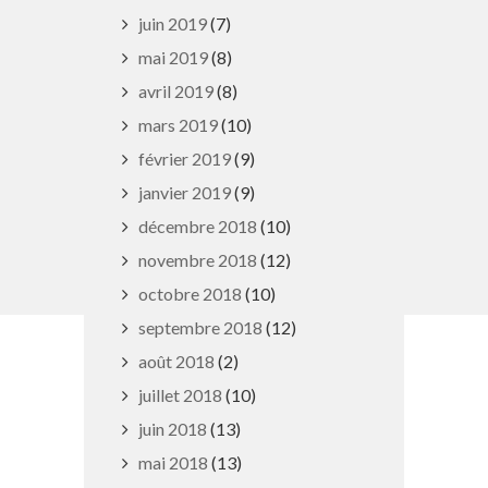
14h - 18h
juin 2019
(7)
Mercredi et vendredi : 8h - 12h |
mai 2019
(8)
14h - 16h
avril 2019
(8)
Fermé au public le matin pendant les
mars 2019
(10)
petites vacances scolaires et du
février 2019
(9)
14/07 au 15/08
janvier 2019
(9)
03 83 29 16 64
décembre 2018
(10)
contact@pulnoy.fr
novembre 2018
(12)
octobre 2018
(10)
septembre 2018
(12)
août 2018
(2)
En 1 clic
juillet 2018
(10)
juin 2018
(13)
Guide des activités et services
mai 2018
(13)
Comptes rendus des Conseils