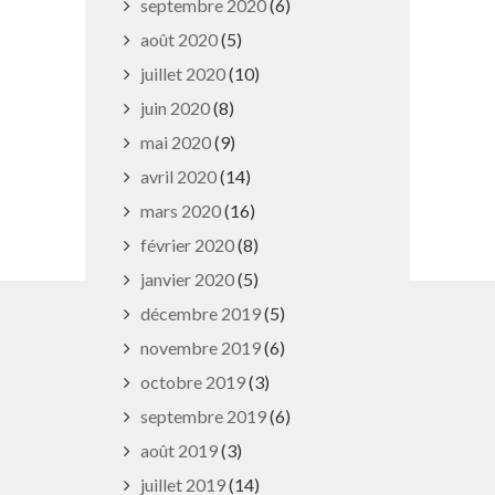
septembre 2020
(6)
août 2020
(5)
juillet 2020
(10)
juin 2020
(8)
Travaux en forêt
mai 2020
(9)
9 septembre 2019
avril 2020
(14)
mars 2020
(16)
février 2020
(8)
janvier 2020
(5)
décembre 2019
(5)
MAIRIE DE PULNOY
novembre 2019
(6)
octobre 2019
(3)
septembre 2019
(6)
2 rue du Tir, 54425 Pulnoy
août 2019
(3)
Lundi, mardi et jeudi : 8h - 12h |
juillet 2019
(14)