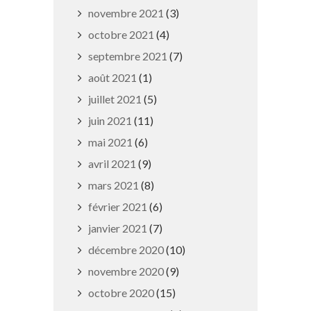
novembre 2021
(3)
octobre 2021
(4)
septembre 2021
(7)
août 2021
(1)
Mesures de sécurité dans le
juillet 2021
(5)
cadre de la finale de la Coupe
juin 2021
(11)
d’Afrique des Nations
mai 2021
(6)
19 juillet 2019
avril 2021
(9)
mars 2021
(8)
février 2021
(6)
janvier 2021
(7)
décembre 2020
(10)
novembre 2020
(9)
octobre 2020
(15)