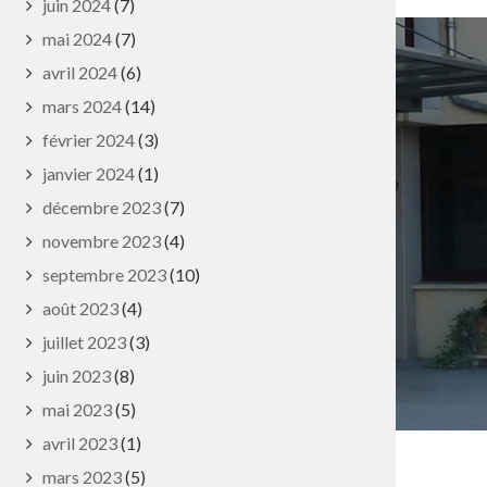
juin 2024
(7)
mai 2024
(7)
avril 2024
(6)
PLAN DE LA VILLE
mars 2024
(14)
février 2024
(3)
MAGAZINE « PULNOY EN BREF »
janvier 2024
(1)
décembre 2023
(7)
MENTIONS LÉGALES
novembre 2023
(4)
septembre 2023
(10)
POLITIQUE DE CONFIDENTIALITÉ
août 2023
(4)
juillet 2023
(3)
DONNÉES PERSONNELLES
juin 2023
(8)
mai 2023
(5)
avril 2023
(1)
mars 2023
(5)