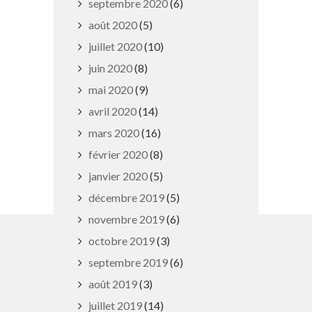
septembre 2020
(6)
août 2020
(5)
juillet 2020
(10)
juin 2020
(8)
mai 2020
(9)
Médaille de l’Enfance et des
avril 2020
(14)
familles
mars 2020
(16)
9 septembre 2025
février 2020
(8)
janvier 2020
(5)
décembre 2019
(5)
novembre 2019
(6)
octobre 2019
(3)
MAIRIE DE PULNOY
septembre 2019
(6)
août 2019
(3)
juillet 2019
(14)