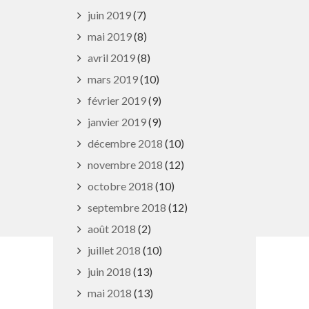
2 rue du Tir, 54425 Pulnoy
juin 2019
(7)
Lundi, mardi et jeudi : 8h - 12h |
mai 2019
(8)
14h - 18h
avril 2019
(8)
Mercredi et vendredi : 8h - 12h |
mars 2019
(10)
14h - 16h
février 2019
(9)
Fermé au public le matin pendant les
janvier 2019
(9)
petites vacances scolaires et du
décembre 2018
(10)
14/07 au 15/08
novembre 2018
(12)
03 83 29 16 64
octobre 2018
(10)
contact@pulnoy.fr
septembre 2018
(12)
août 2018
(2)
En 1 clic
juillet 2018
(10)
juin 2018
(13)
Guide des activités et services
mai 2018
(13)
Comptes rendus des Conseils