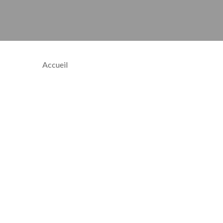
Accueil
»
Vivre à Pulnoy
653
ACTUALITÉS